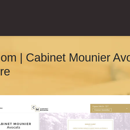
om | Cabinet Mounier Avo
re