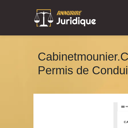
Cabinetmounier.C
Permis de Condui